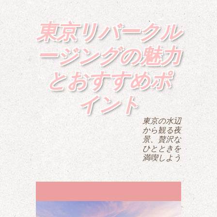
東京リバークル
ージングの魅力
とおすすめポ
イント
東京の水辺
から観る夜
景、贅沢な
ひとときを
満喫しよう